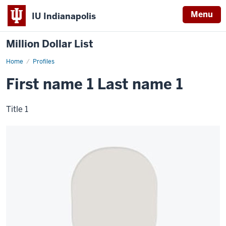
Menu
IU Indianapolis
Million Dollar List
Home
Example
Profiles
profile
1
First name 1 Last name 1
Title 1